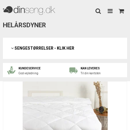
HELÅRSDYNER
SENGESTØRRELSER - KLIK HER
KUNDESERVICE
KAN LEVERES
God vejledning
Til din kantsten