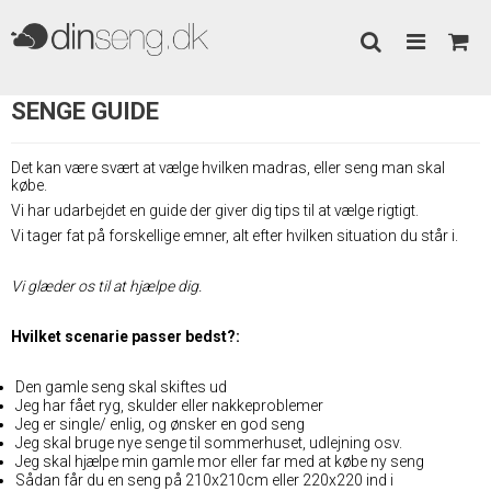
SENGE GUIDE
Det kan være svært at vælge hvilken madras, eller
seng
man skal
købe.
Vi har udarbejdet en guide der giver dig tips til at vælge rigtigt.
Vi tager fat på forskellige emner, alt efter hvilken situation du står i.
Vi glæder os til at hjælpe dig.
Hvilket scenarie passer bedst?:
Den gamle seng skal skiftes ud
Jeg har fået ryg, skulder eller nakkeproblemer
Jeg er single/ enlig, og ønsker en god seng
Jeg skal bruge nye senge til sommerhuset, udlejning osv.
Jeg skal hjælpe min gamle mor eller far med at købe ny seng
Sådan får du en seng på 210x210cm eller 220x220 ind i