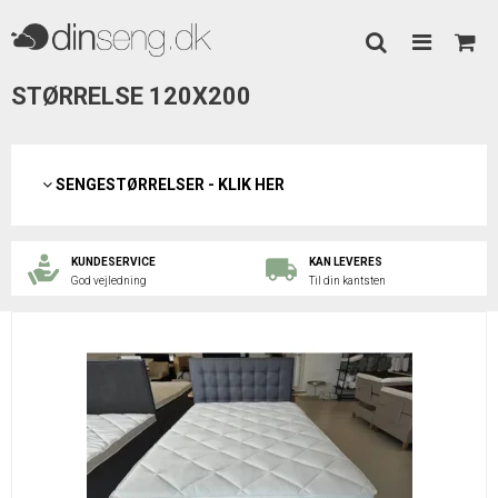
STØRRELSE 120X200
SENGESTØRRELSER - KLIK HER
KUNDESERVICE
KAN LEVERES
God vejledning
Til din kantsten