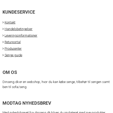
KUNDESERVICE
Kontakt
Handelsbetingelser
Leveringsinformationer
Returportal
Producenter
Senge guide
OM OS
Dinseng.dk er en webshop, hvor du kan købe senge, tilbehør til sengen samt
ben til sofa/seng.
MODTAG NYHEDSBREV
Med nyhedsbrevet fra dinseng.dk bliver du opdateret med nye produkter,