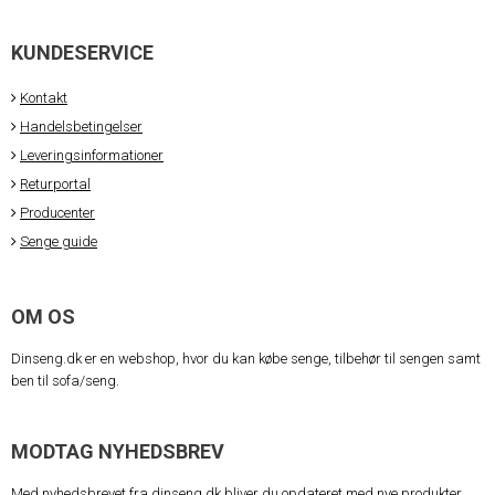
KUNDESERVICE
Kontakt
Handelsbetingelser
Leveringsinformationer
Returportal
Producenter
Senge guide
OM OS
Dinseng.dk er en webshop, hvor du kan købe senge, tilbehør til sengen samt
ben til sofa/seng.
MODTAG NYHEDSBREV
Med nyhedsbrevet fra dinseng.dk bliver du opdateret med nye produkter,